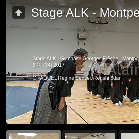
Stage ALK - Montpe
Stage ALK - Gymnase Georges Frêche - Montpel
(FR - 34) 2017
GRADUEL Régine Sensei, Renshi 6dan